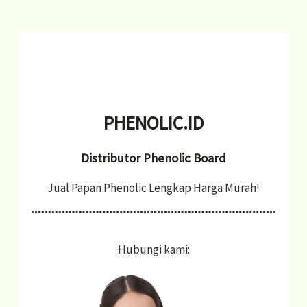
a
r
c
h
f
o
PHENOLIC.ID
r
Distributor Phenolic Board
:
Jual Papan Phenolic Lengkap Harga Murah!
Hubungi kami: