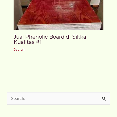
Jual Phenolic Board di Sikka
Kualitas #1
Daerah
S
e