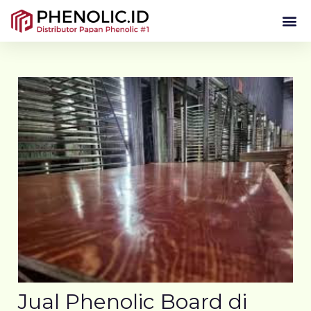
Skip
Post
Me
to
navigation
content
Jual Phenolic Board di